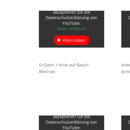
Mit dem Laden des Videos
akzeptieren Sie die
Datenschutzerklärung von
YouTube.
Mehr erfahren
Video laden
YouTube immer entsperren
O-Goshi + Knie auf Bauch
Knee
Wechsel
Arm
Mit dem Laden des Videos
akzeptieren Sie die
Datenschutzerklärung von
YouTube.