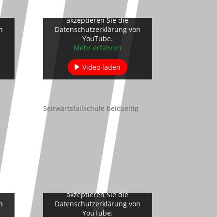
s
Mit dem Laden des Videos
akzeptieren Sie die
n
Datenschutzerklärung von
YouTube.
Mehr erfahren
Video laden
n
YouTube immer entsperren
Seitwärtsfallschule beidseitig
s
Mit dem Laden des Videos
akzeptieren Sie die
n
Datenschutzerklärung von
YouTube.