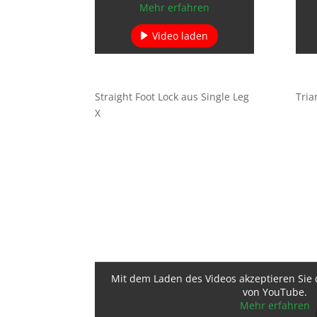
Mehr erfahren
Video laden
YouTube immer entsperren
Straight Foot Lock aus Single Leg
Tria
X
Mit dem Laden des Videos akzeptieren Sie
von YouTube.
Mehr erfahren